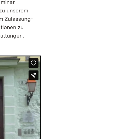
eminar
 zu unserem
um Zulassung-
tionen zu
taltungen.