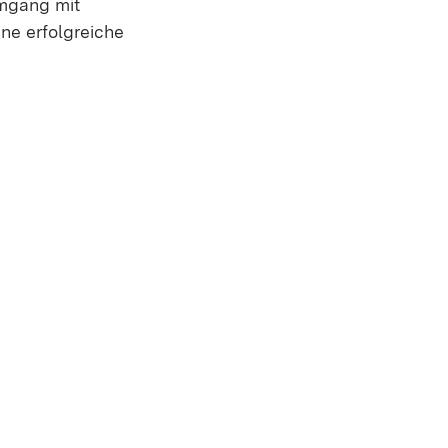
Umgang mit
ne erfolgreiche
in neuem Fenster)