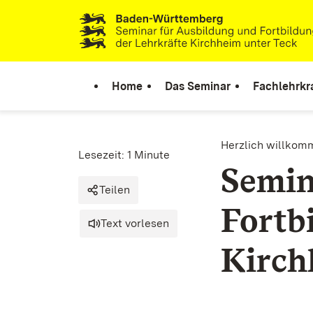
Zum Inhalt springen
Link zur Startseite
Home
Das Seminar
Fachlehrkr
Herzlich willkom
Lesezeit: 1 Minute
Semin
Teilen
Fortb
Text vorlesen
Kirch