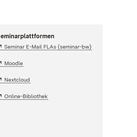
eminarplattformen
Extern:
(Öffnet in neuem 
Seminar E-Mail FLAs (seminar-bw)
Extern:
(Öffnet in neuem Fenster)
Moodle
Extern:
(Öffnet in neuem Fenster)
Nextcloud
er)
Extern:
(Öffnet in neuem Fenster)
Online-Bibliothek