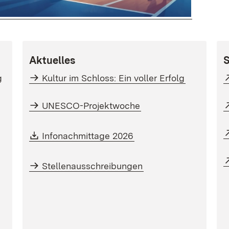
Aktuelles
S
g
Kultur im Schloss: Ein voller Erfolg
UNESCO-Projektwoche
Download:
(Öffnet in neuem Fenst
Infonachmittage 2026
em Fenster)
Stellenausschreibungen
r)