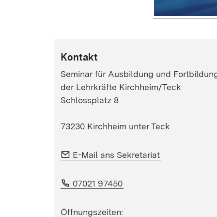
Kontakt
Seminar für Ausbildung und Fortbildun
der Lehrkräfte Kirchheim/Teck
Schlossplatz 8
73230 Kirchheim unter Teck
E-Mail:
(Öffnet in neu
E-Mail ans Sekretariat
Telefon:
(Öffnet in neuem Fenste
07021 97450
Öffnungszeiten: