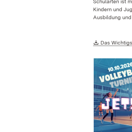
Schularten ist m
Kindern und Jug
Ausbildung und 
Download:
Das Wichtigs